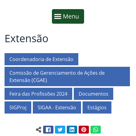
Início da navegação
Mostrar
Menu
Extensão
Fim da navegação
Início do conteúdo
Coordenadoria de Extensão
Comissão de Gerenciamento de Ações de
Extensão (CGAE)
Feira das Profissões 2024
Documentos
SIGProj
SIGAA - Extensão
Estágios
Facebook
Twitter
LinkedIn
Pinterest
WhatsApp
Compartilhar conteúdo: