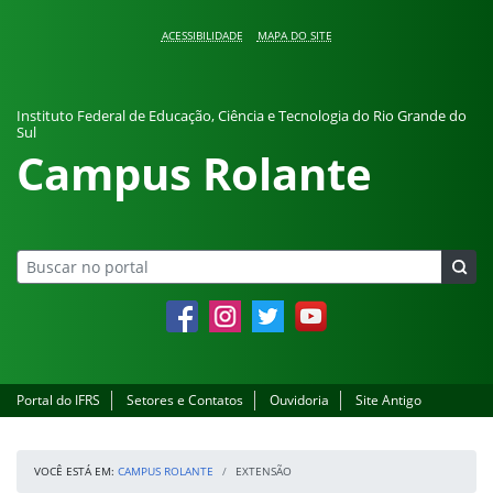
Pular para o conteúdo
ACESSIBILIDADE
MAPA DO SITE
Instituto Federal de Educação, Ciência e Tecnologia do Rio Grande do
Sul
Campus Rolante
Facebook
Instagram
Twitter
YouTube
Portal do IFRS
Setores e Contatos
Ouvidoria
Site Antigo
VOCÊ ESTÁ EM:
CAMPUS ROLANTE
EXTENSÃO