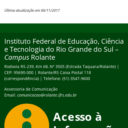
Última atualização em 06/11/2017
Início do rodapé
Fim do conteúdo
Instituto Federal de Educação, Ciência
Endereço
e Tecnologia do Rio Grande do Sul –
Campus
Rolante
Rodovia RS-239, Km 68, Nº 3505 (Estrada Taquara/Rolante) |
CEP: 95690-000 | Rolante/RS Caixa Postal 118
(correspondência) | Telefone: (51) 3547-9600
Assessoria de Comunicação
Email:
comunicacao@rolante.ifrs.edu.br