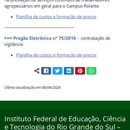
agropecuários em geral para o Campus Rolante
Planilha de custos e formação de preços
————————————————
>>>
Pregão Eletrônico nº 75/2016
–
contratação de
vigilância
Planilha de custos e formação de preços
Facebook
Twitter
LinkedIn
Pinterest
WhatsApp
Compartilhar conteúdo:
Última atualização em 08/04/2026
Início do rodapé
Fim do conteúdo
Instituto Federal de Educação, Ciência
Endereço
e Tecnologia do Rio Grande do Sul –