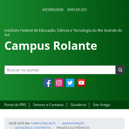
Pular para o conteúdo
ACESSIBILIDADE
MAPA DO SITE
Instituto Federal de Educação, Ciência e Tecnologia do Rio Grande do
Sul
Campus Rolante
Facebook
Instagram
Twitter
YouTube
Portal do IFRS
Setores e Contatos
Ouvidoria
Site Antigo
VOCÊ ESTÁ EM:
CAMPUS ROLANTE
ADMINISTRAÇÃO
LICITAÇÕES E CONTRATOS
PREGÕES ELETRÔNICOS