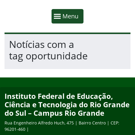
Início da navegação
Mostrar
Menu
Fim da navegação
Início do conteúdo
Notícias com a
tag oportunidade
Início do rodapé
Fim do conteúdo
Instituto Federal de Educação,
Ciência e Tecnologia do Rio Grande
do Sul – Campus Rio Grande
Rua Engenheiro Alfredo Huch, 475 | Bairro Centro | CEP:
96201-460 |