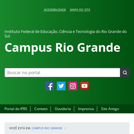
Pular para o conteúdo
ACESSIBILIDADE
MAPA DO SITE
Instituto Federal de Educação, Ciência e Tecnologia do Rio Grande do
Sul
Campus Rio Grande
Facebook
Twitter
Instagram
YouTube
Portal do IFRS
Contato
Ouvidoria
Imprensa
Site Antigo
VOCÊ ESTÁ EM:
CAMPUS RIO GRANDE