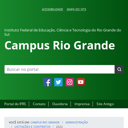
Pular para o conteúdo
ACESSIBILIDADE
MAPA DO SITE
Instituto Federal de Educação, Ciência e Tecnologia do Rio Grande do
Sul
Campus Rio Grande
Facebook
Twitter
Instagram
YouTube
Portal do IFRS
Contato
Ouvidoria
Imprensa
Site Antigo
VOCÊ ESTÁ EM:
CAMPUS RIO GRANDE
ADMINISTRAÇÃO
LICITAÇÕES E CONTRATOS
2022