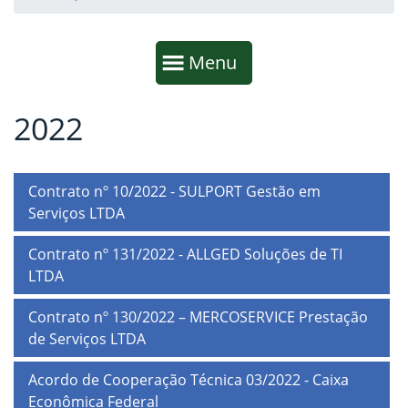
Início da navegação
Mostrar
Menu
2022
Fim da navegação
Início do conteúdo
Contrato nº 10/2022 - SULPORT Gestão em
Serviços LTDA
Contrato nº 131/2022 - ALLGED Soluções de TI
LTDA
Contrato nº 130/2022 – MERCOSERVICE Prestação
de Serviços LTDA
Acordo de Cooperação Técnica 03/2022 - Caixa
Econômica Federal