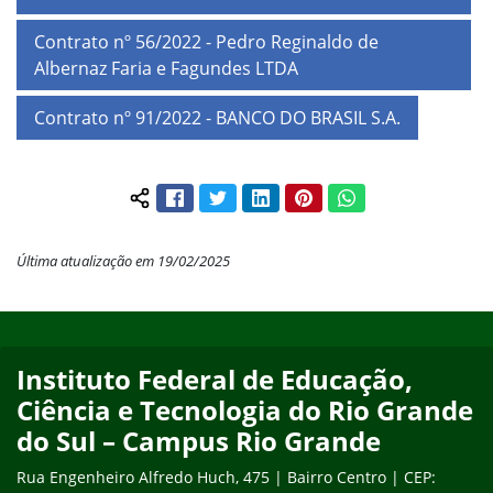
Contrato nº 56/2022 - Pedro Reginaldo de
Albernaz Faria e Fagundes LTDA
Contrato nº 91/2022 - BANCO DO BRASIL S.A.
Facebook
Twitter
LinkedIn
Pinterest
WhatsApp
Compartilhar conteúdo:
Última atualização em 19/02/2025
Início do rodapé
Fim do conteúdo
Instituto Federal de Educação,
Ciência e Tecnologia do Rio Grande
do Sul – Campus Rio Grande
Rua Engenheiro Alfredo Huch, 475 | Bairro Centro | CEP: