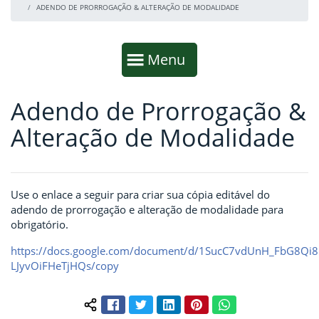
ADENDO DE PRORROGAÇÃO & ALTERAÇÃO DE MODALIDADE
Início da navegação
Mostrar
Menu
Adendo de Prorrogação &
Fim da navegação
Início do conteúdo
Alteração de Modalidade
Use o enlace a seguir para criar sua cópia editável do
adendo de prorrogação e alteração de modalidade para
obrigatório.
https://docs.google.com/document/d/1SucC7vdUnH_FbG8Qi
LJyvOiFHeTjHQs/copy
Facebook
Twitter
LinkedIn
Pinterest
WhatsApp
Compartilhar conteúdo: