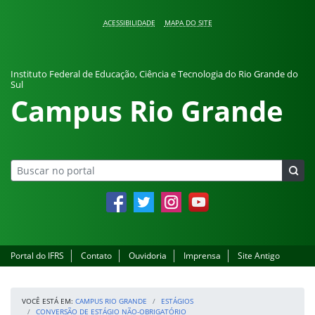
Pular para o conteúdo
ACESSIBILIDADE
MAPA DO SITE
Instituto Federal de Educação, Ciência e Tecnologia do Rio Grande do
Sul
Campus Rio Grande
Facebook
Twitter
Instagram
YouTube
Portal do IFRS
Contato
Ouvidoria
Imprensa
Site Antigo
VOCÊ ESTÁ EM:
CAMPUS RIO GRANDE
ESTÁGIOS
CONVERSÃO DE ESTÁGIO NÃO-OBRIGATÓRIO