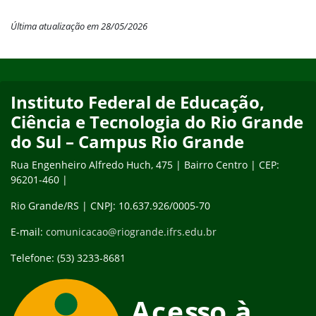
Última atualização em 28/05/2026
Início do rodapé
Fim do conteúdo
Instituto Federal de Educação,
Ciência e Tecnologia do Rio Grande
do Sul – Campus Rio Grande
Rua Engenheiro Alfredo Huch, 475 | Bairro Centro | CEP:
96201-460 |
Rio Grande/RS | CNPJ: 10.637.926/0005-70
E-mail:
comunicacao@riogrande.ifrs.edu.br
Telefone: (53) 3233-8681