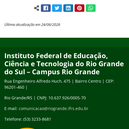
Facebook
Twitter
LinkedIn
Pinterest
WhatsApp
Compartilhar conteúdo:
Última atualização em 24/06/2026
Início do rodapé
Fim do conteúdo
Instituto Federal de Educação,
Ciência e Tecnologia do Rio Grande
do Sul – Campus Rio Grande
Rua Engenheiro Alfredo Huch, 475 | Bairro Centro | CEP:
96201-460 |
Rio Grande/RS | CNPJ: 10.637.926/0005-70
E-mail:
comunicacao@riogrande.ifrs.edu.br
Telefone: (53) 3233-8681