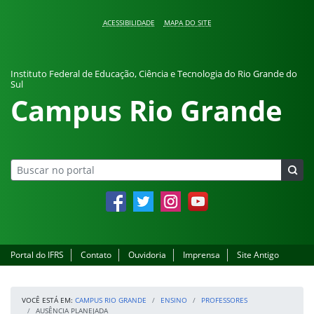
Pular para o conteúdo
ACESSIBILIDADE
MAPA DO SITE
Instituto Federal de Educação, Ciência e Tecnologia do Rio Grande do
Sul
Campus Rio Grande
Facebook
Twitter
Instagram
YouTube
Portal do IFRS
Contato
Ouvidoria
Imprensa
Site Antigo
VOCÊ ESTÁ EM:
CAMPUS RIO GRANDE
ENSINO
PROFESSORES
AUSÊNCIA PLANEJADA