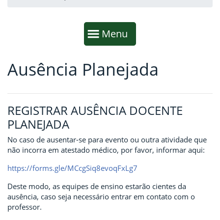
Início da navegação
Mostrar
Menu
Ausência Planejada
Fim da navegação
Início do conteúdo
REGISTRAR AUSÊNCIA DOCENTE
PLANEJADA
No caso de ausentar-se para evento ou outra atividade que
não incorra em atestado médico, por favor, informar aqui:
https://forms.gle/MCcgSiq8evoqFxLg7
Deste modo, as equipes de ensino estarão cientes da
ausência, caso seja necessário entrar em contato com o
professor.