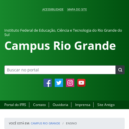
Pular para o conteúdo
ACESSIBILIDADE
MAPA DO SITE
Instituto Federal de Educação, Ciência e Tecnologia do Rio Grande do
Sul
Campus Rio Grande
Facebook
Twitter
Instagram
YouTube
Portal do IFRS
Contato
Ouvidoria
Imprensa
Site Antigo
VOCÊ ESTÁ EM:
CAMPUS RIO GRANDE
ENSINO