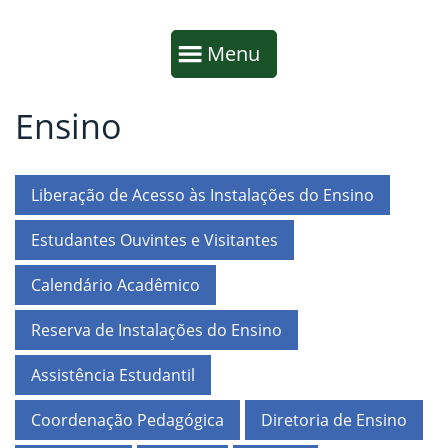
Início da navegação
Mostrar
Menu
Ensino
Fim da navegação
Início do conteúdo
Liberação de Acesso às Instalações do Ensino
Estudantes Ouvintes e Visitantes
Calendário Acadêmico
Reserva de Instalações do Ensino
Assistência Estudantil
Coordenação Pedagógica
Diretoria de Ensino