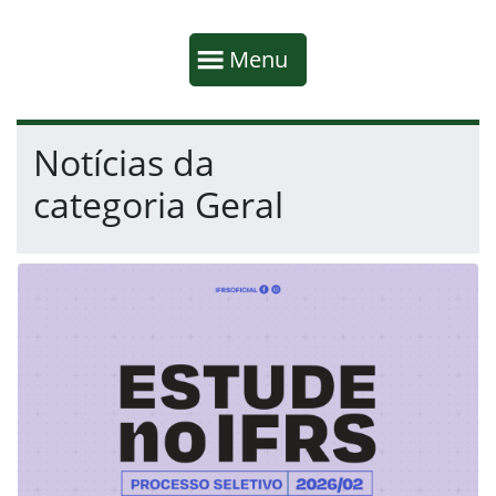
Início da navegação
Mostrar
Menu
Fim da navegação
Início do conteúdo
Notícias da
categoria Geral