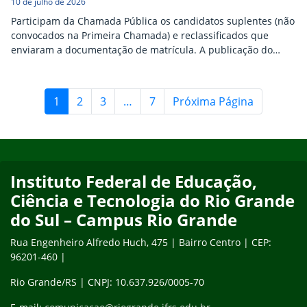
10 de julho de 2026
Participam da Chamada Pública os candidatos suplentes (não
convocados na Primeira Chamada) e reclassificados que
enviaram a documentação de matrícula. A publicação do
nome na Chamada Pública não garante a vaga nem a
efetivação da matrícula, mas indica que o candidato está apto
a concorrer às vagas restantes.
1
2
3
…
7
Próxima Página
Início do rodapé
Fim do conteúdo
Instituto Federal de Educação,
Ciência e Tecnologia do Rio Grande
do Sul – Campus Rio Grande
Rua Engenheiro Alfredo Huch, 475 | Bairro Centro | CEP:
96201-460 |
Rio Grande/RS | CNPJ: 10.637.926/0005-70