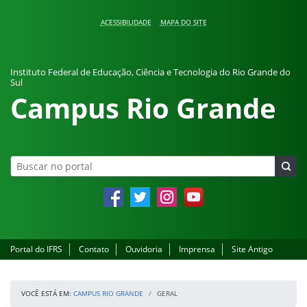
Pular para o conteúdo
ACESSIBILIDADE
MAPA DO SITE
Instituto Federal de Educação, Ciência e Tecnologia do Rio Grande do
Sul
Campus Rio Grande
Facebook
Twitter
Instagram
YouTube
Portal do IFRS
Contato
Ouvidoria
Imprensa
Site Antigo
VOCÊ ESTÁ EM:
CAMPUS RIO GRANDE
GERAL