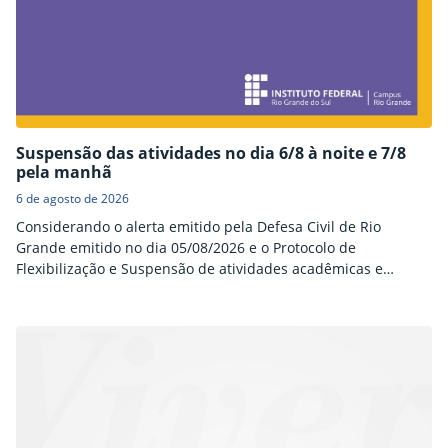
Suspensão das atividades no dia 6/8 à noite e 7/8
pela manhã
6 de agosto de 2026
Considerando o alerta emitido pela Defesa Civil de Rio
Grande emitido no dia 05/08/2026 e o Protocolo de
Flexibilização e Suspensão de atividades acadêmicas e
administrativa, disponível
em https://ifrs.edu.br/riogrande/documentos/protocolo-de-
flexibilizacao-e-suspensao-de-atividades-academicas-e-
administrativas/, fica estabelecido a suspensão das
atividades acadêmicas e administrativas do Campus Rio
Grande nos seguintes turnos: – Noite do dia 06/08/2026; –
Manhã do dia 07/08/2026. Um novo comunicado será
divulgado à comunidade acadêmica…