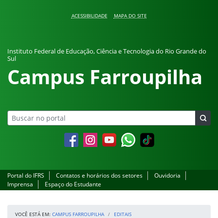
Pular para o conteúdo
ACESSIBILIDADE
MAPA DO SITE
Instituto Federal de Educação, Ciência e Tecnologia do Rio Grande do
Sul
Campus Farroupilha
Facebook
Instagram
YouTube
Whatsapp
Portal do IFRS
Contatos e horários dos setores
Ouvidoria
Imprensa
Espaço do Estudante
VOCÊ ESTÁ EM:
CAMPUS FARROUPILHA
EDITAIS