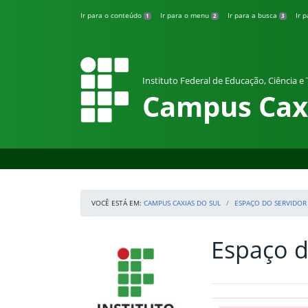
Pular para o conteúdo
Ir para o conteúdo
Ir para o menu
Ir para a busca
Ir 
1
2
3
Instituto Federal de Educação, Ciência e
Campus Caxi
VOCÊ ESTÁ EM:
CAMPUS CAXIAS DO SUL
ESPAÇO DO SERVIDOR
Espaço d
Início da navegação
IFRS
Início do conteúdo