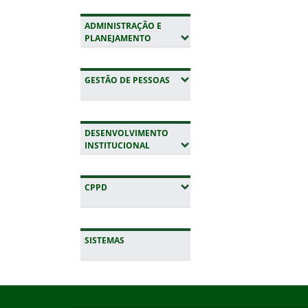
ADMINISTRAÇÃO E
(EXPANDIR SUBMENUS)
PLANEJAMENTO
(EXPANDIR SUBMENUS)
GESTÃO DE PESSOAS
DESENVOLVIMENTO
(EXPANDIR SUBMENUS)
INSTITUCIONAL
(EXPANDIR SUBMENUS)
CPPD
SISTEMAS
Início do rodapé
Fim da navegação