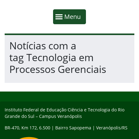
Início da navegação
Mostrar
Menu
Fim da navegação
Início do conteúdo
Notícias com a
tag Tecnologia em
Processos Gerenciais
Início do rodapé
Fim do conteúdo
Instituto Federal de Educação Ciência e Tecnologia do Rio
Grande do Sul – Campus Veranópolis
BR-470, Km 172, 6.500 | Bairro Sapopema | Veranópolis/RS