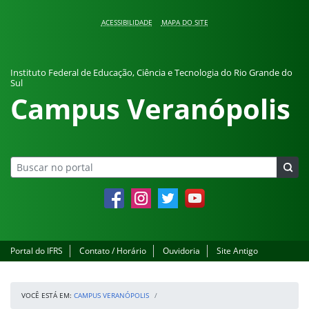
Pular para o conteúdo
ACESSIBILIDADE
MAPA DO SITE
Instituto Federal de Educação, Ciência e Tecnologia do Rio Grande do
Sul
Campus Veranópolis
Facebook
Instagram
Twitter
YouTube
Portal do IFRS
Contato / Horário
Ouvidoria
Site Antigo
VOCÊ ESTÁ EM:
CAMPUS VERANÓPOLIS