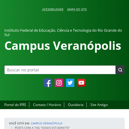
Pular para o conteúdo
ACESSIBILIDADE
MAPA DO SITE
Instituto Federal de Educação, Ciência e Tecnologia do Rio Grande do
Sul
Campus Veranópolis
Facebook
Instagram
Twitter
YouTube
Portal do IFRS
Contato / Horário
Ouvidoria
Site Antigo
VOCÊ ESTÁ EM:
CAMPUS VERANÓPOLIS
POSTS COM A TAG "JOGOS ESTUDANTIS"