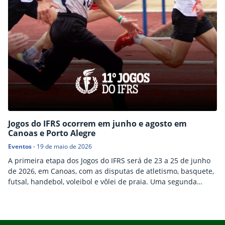
Jogos do IFRS ocorrem em junho e agosto em
Canoas e Porto Alegre
Eventos
-
19 de maio de 2026
A primeira etapa dos Jogos do IFRS será de 23 a 25 de junho
de 2026, em Canoas, com as disputas de atletismo, basquete,
futsal, handebol, voleibol e vôlei de praia. Uma segunda
etapa está marcada para 07 de agosto, em Porto Alegre, com
as partidas de xadrez e tênis de mesa.
Início do rodapé
Fim do conteúdo