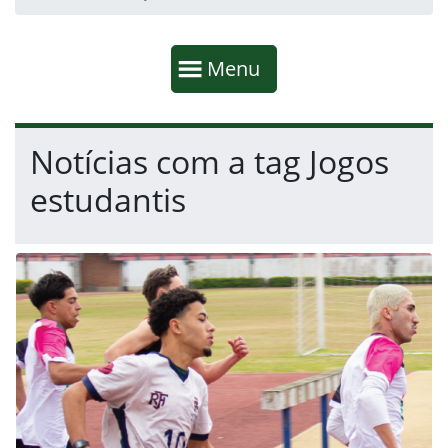
Início da navegação
Mostrar
Menu
Fim da navegação
Início do conteúdo
Notícias com a tag Jogos
estudantis