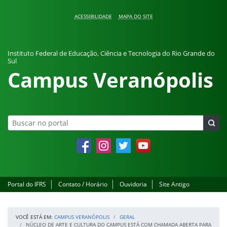
Pular para o conteúdo
ACESSIBILIDADE
MAPA DO SITE
Instituto Federal de Educação, Ciência e Tecnologia do Rio Grande do
Sul
Campus Veranópolis
Facebook
Instagram
Twitter
YouTube
Portal do IFRS
Contato / Horário
Ouvidoria
Site Antigo
VOCÊ ESTÁ EM:
CAMPUS VERANÓPOLIS
GERAL
NÚCLEO DE ARTE E CULTURA DO CAMPUS ESTÁ COM CHAMADA ABERTA PARA