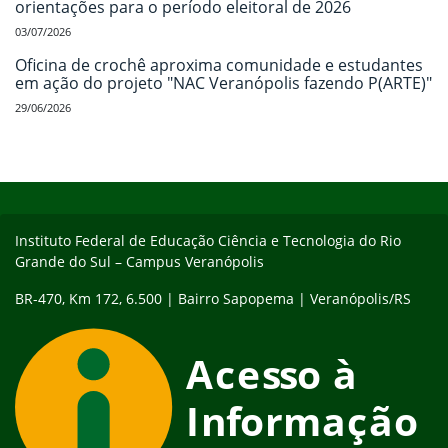
orientações para o período eleitoral de 2026
03/07/2026
Oficina de crochê aproxima comunidade e estudantes
em ação do projeto "NAC Veranópolis fazendo P(ARTE)"
29/06/2026
Início do rodapé
Fim do conteúdo
Instituto Federal de Educação Ciência e Tecnologia do Rio
Grande do Sul – Campus Veranópolis
BR-470, Km 172, 6.500 | Bairro Sapopema | Veranópolis/RS