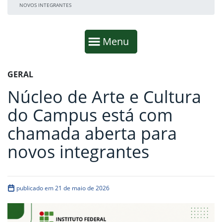
NOVOS INTEGRANTES
Início da navegação
Mostrar
Menu
Fim da navegação
Início do conteúdo
GERAL
Núcleo de Arte e Cultura
do Campus está com
chamada aberta para
novos integrantes
publicado em 21 de maio de 2026