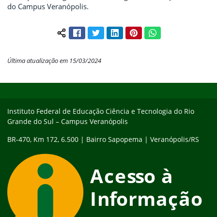
do Campus Veranópolis.
Facebook
Twitter
LinkedIn
Pinterest
WhatsApp
Compartilhar conteúdo:
Última atualização em 15/03/2024
Início do rodapé
Fim do conteúdo
Instituto Federal de Educação Ciência e Tecnologia do Rio
Grande do Sul – Campus Veranópolis
BR-470, Km 172, 6.500 | Bairro Sapopema | Veranópolis/RS