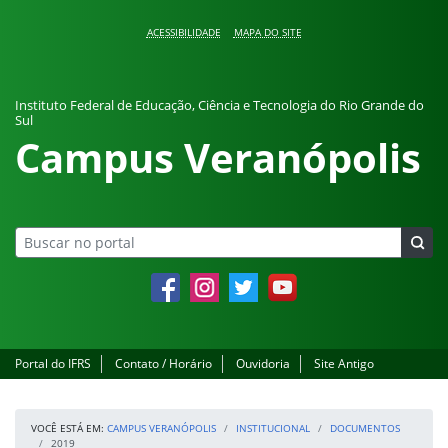
Pular para o conteúdo
ACESSIBILIDADE
MAPA DO SITE
Instituto Federal de Educação, Ciência e Tecnologia do Rio Grande do
Sul
Campus Veranópolis
Facebook
Instagram
Twitter
YouTube
Portal do IFRS
Contato / Horário
Ouvidoria
Site Antigo
VOCÊ ESTÁ EM:
CAMPUS VERANÓPOLIS
INSTITUCIONAL
DOCUMENTOS
2019