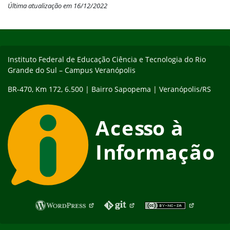
Última atualização em 16/12/2022
Início do rodapé
Fim do conteúdo
Instituto Federal de Educação Ciência e Tecnologia do Rio
Grande do Sul – Campus Veranópolis
BR-470, Km 172, 6.500 | Bairro Sapopema | Veranópolis/RS
Fim do rodapé