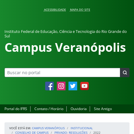
Pular para o conteúdo
ACESSIBILIDADE
MAPA DO SITE
Instituto Federal de Educação, Ciência e Tecnologia do Rio Grande do
Sul
Campus Veranópolis
Facebook
Instagram
Twitter
YouTube
Portal do IFRS
Contato / Horário
Ouvidoria
Site Antigo
VOCÊ ESTÁ EM:
CAMPUS VERANÓPOLIS
INSTITUCIONAL
CONSELHO DE CAMPUS
PRIVADO: RESOLUÇÕES
2022