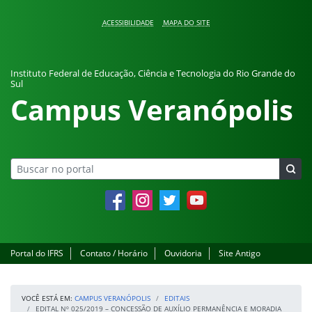
Pular para o conteúdo
ACESSIBILIDADE
MAPA DO SITE
Instituto Federal de Educação, Ciência e Tecnologia do Rio Grande do
Sul
Campus Veranópolis
Facebook
Instagram
Twitter
YouTube
Portal do IFRS
Contato / Horário
Ouvidoria
Site Antigo
VOCÊ ESTÁ EM:
CAMPUS VERANÓPOLIS
EDITAIS
EDITAL Nº 025/2019 – CONCESSÃO DE AUXÍLIO PERMANÊNCIA E MORADIA