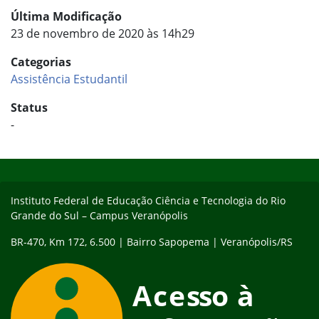
Última Modificação
23 de novembro de 2020 às 14h29
Categorias
Assistência Estudantil
Status
-
Início do rodapé
Fim do conteúdo
Instituto Federal de Educação Ciência e Tecnologia do Rio
Grande do Sul – Campus Veranópolis
BR-470, Km 172, 6.500 | Bairro Sapopema | Veranópolis/RS