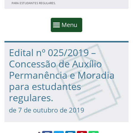
PARA ESTUDANTES REGULARES.
Início da navegação
Mostrar
Menu
Fim da navegação
Início do conteúdo
Edital nº 025/2019 –
Concessão de Auxílio
Permanência e Moradia
para estudantes
regulares.
de 7 de outubro de 2019