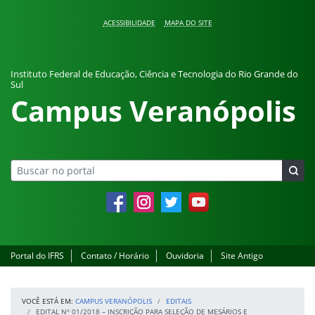
Pular para o conteúdo
ACESSIBILIDADE
MAPA DO SITE
Instituto Federal de Educação, Ciência e Tecnologia do Rio Grande do
Sul
Campus Veranópolis
Facebook
Instagram
Twitter
YouTube
Portal do IFRS
Contato / Horário
Ouvidoria
Site Antigo
VOCÊ ESTÁ EM:
CAMPUS VERANÓPOLIS
EDITAIS
EDITAL Nº 01/2018 – INSCRIÇÃO PARA SELEÇÃO DE MESÁRIOS E