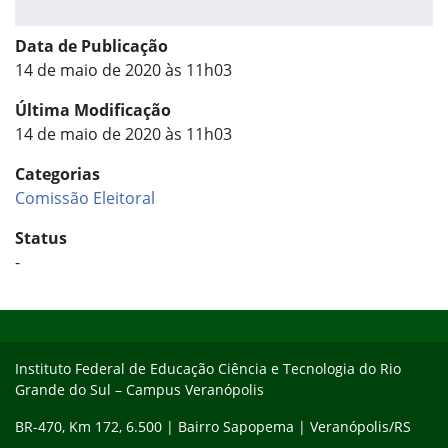
Data de Publicação
14 de maio de 2020 às 11h03
Última Modificação
14 de maio de 2020 às 11h03
Categorias
Comissão Eleitoral
Status
-
Início do rodapé
Fim do conteúdo
Instituto Federal de Educação Ciência e Tecnologia do Rio
Grande do Sul – Campus Veranópolis
BR-470, Km 172, 6.500 | Bairro Sapopema | Veranópolis/RS