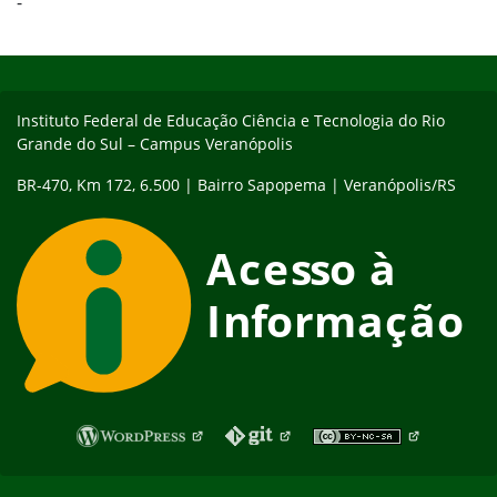
-
Início do rodapé
Fim do conteúdo
Instituto Federal de Educação Ciência e Tecnologia do Rio
Grande do Sul – Campus Veranópolis
BR-470, Km 172, 6.500 | Bairro Sapopema | Veranópolis/RS
Fim do rodapé