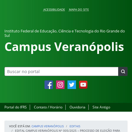
Pular para o conteúdo
ACESSIBILIDADE
MAPA DO SITE
Instituto Federal de Educação, Ciência e Tecnologia do Rio Grande do
Sul
Campus Veranópolis
Facebook
Instagram
Twitter
YouTube
Portal do IFRS
Contato / Horário
Ouvidoria
Site Antigo
VOCÊ ESTÁ EM:
CAMPUS VERANÓPOLIS
EDITAIS
EDITAL CAMPUS VERANÓPOLIS Nº 005/2025 – PROCESSO DE ELEIÇÃO PARA