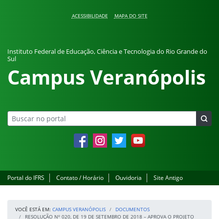
Pular para o conteúdo
ACESSIBILIDADE
MAPA DO SITE
Instituto Federal de Educação, Ciência e Tecnologia do Rio Grande do
Sul
Campus Veranópolis
Facebook
Instagram
Twitter
YouTube
Portal do IFRS
Contato / Horário
Ouvidoria
Site Antigo
VOCÊ ESTÁ EM:
CAMPUS VERANÓPOLIS
DOCUMENTOS
RESOLUÇÃO Nº 020, DE 19 DE SETEMBRO DE 2018 – APROVA O PROJETO