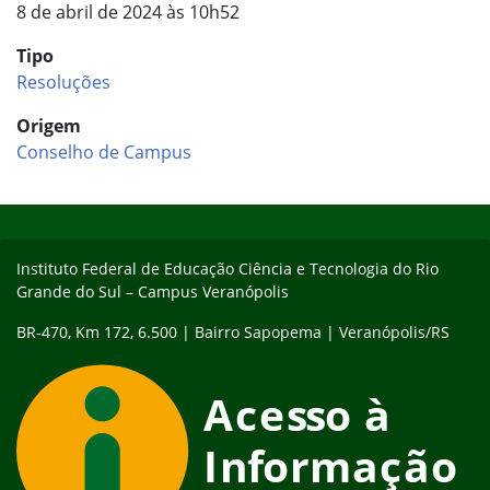
8 de abril de 2024 às 10h52
Tipo
Resoluções
Origem
Conselho de Campus
Início do rodapé
Fim do conteúdo
Instituto Federal de Educação Ciência e Tecnologia do Rio
Grande do Sul – Campus Veranópolis
BR-470, Km 172, 6.500 | Bairro Sapopema | Veranópolis/RS