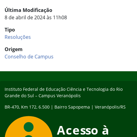
Última Modificação
8 de abril de 2024 às 11h08
Tipo
Resoluções
Origem
Conselho de Campus
Início do rodapé
Fim do conteúdo
Instituto Federal de Educação Ciência e Tecnologia do Rio
Grande do Sul – Campus Veranópolis
BR-470, Km 172, 6.500 | Bairro Sapopema | Veranópolis/RS