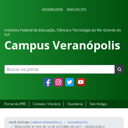
Pular para o conteúdo
ACESSIBILIDADE
MAPA DO SITE
Instituto Federal de Educação, Ciência e Tecnologia do Rio Grande do
Sul
Campus Veranópolis
Facebook
Instagram
Twitter
YouTube
Portal do IFRS
Contato / Horário
Ouvidoria
Site Antigo
VOCÊ ESTÁ EM:
CAMPUS VERANÓPOLIS
DOCUMENTOS
RESOLUÇÃO Nº 003, DE 16 DE OUTUBRO DE 2017 – HOMOLOGA O