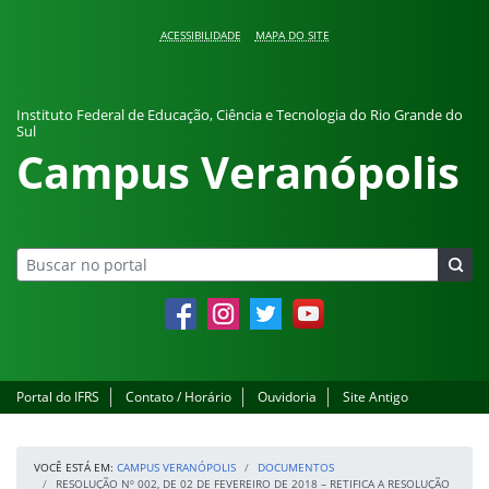
Pular para o conteúdo
ACESSIBILIDADE
MAPA DO SITE
Instituto Federal de Educação, Ciência e Tecnologia do Rio Grande do
Sul
Campus Veranópolis
Facebook
Instagram
Twitter
YouTube
Portal do IFRS
Contato / Horário
Ouvidoria
Site Antigo
VOCÊ ESTÁ EM:
CAMPUS VERANÓPOLIS
DOCUMENTOS
RESOLUÇÃO Nº 002, DE 02 DE FEVEREIRO DE 2018 – RETIFICA A RESOLUÇÃO