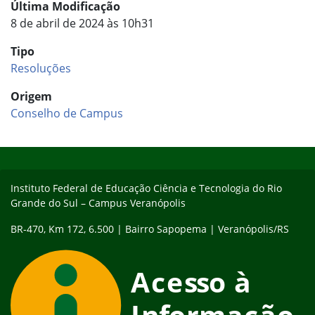
Última Modificação
8 de abril de 2024 às 10h31
Tipo
Resoluções
Origem
Conselho de Campus
Início do rodapé
Fim do conteúdo
Instituto Federal de Educação Ciência e Tecnologia do Rio
Grande do Sul – Campus Veranópolis
BR-470, Km 172, 6.500 | Bairro Sapopema | Veranópolis/RS