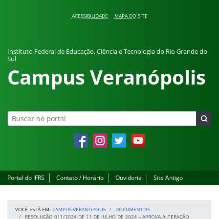
Pular para o conteúdo
ACESSIBILIDADE
MAPA DO SITE
Instituto Federal de Educação, Ciência e Tecnologia do Rio Grande do
Sul
Campus Veranópolis
Facebook
Instagram
Twitter
YouTube
Portal do IFRS
Contato / Horário
Ouvidoria
Site Antigo
VOCÊ ESTÁ EM:
CAMPUS VERANÓPOLIS
DOCUMENTOS
RESOLUÇÃO 011/2024 DE 11 DE JULHO DE 2024 – APROVA ALTERAÇÃO