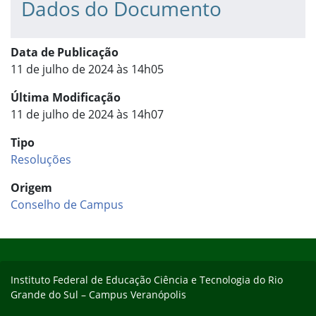
Dados do Documento
Data de Publicação
11 de julho de 2024 às 14h05
Última Modificação
11 de julho de 2024 às 14h07
Tipo
Resoluções
Origem
Conselho de Campus
Início do rodapé
Fim do conteúdo
Instituto Federal de Educação Ciência e Tecnologia do Rio
Grande do Sul – Campus Veranópolis