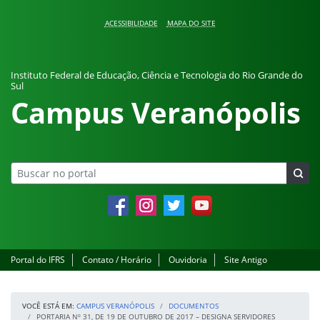
Pular para o conteúdo
ACESSIBILIDADE
MAPA DO SITE
Instituto Federal de Educação, Ciência e Tecnologia do Rio Grande do
Sul
Campus Veranópolis
Facebook
Instagram
Twitter
YouTube
Portal do IFRS
Contato / Horário
Ouvidoria
Site Antigo
VOCÊ ESTÁ EM:
CAMPUS VERANÓPOLIS
DOCUMENTOS
PORTARIA Nº 31, DE 19 DE OUTUBRO DE 2017 – DESIGNA SERVIDORES