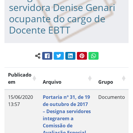
servidora Denise Genari
ocupante do cargo de
Docente EBTT
Facebook
Twitter
LinkedIn
Pinterest
WhatsApp
Compartilhar conteúdo:
Publicado
em
Arquivo
Grupo
15/06/2020
Portaria nº 31, de 19
Documento
13:57
de outubro de 2017
– Designa servidores
integrarem a
Comissão de
Avaliação Especial