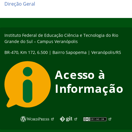
Direção Geral
Início do rodapé
Fim do conteúdo
Instituto Federal de Educação Ciência e Tecnologia do Rio
Grande do Sul – Campus Veranópolis
BR-470, Km 172, 6.500 | Bairro Sapopema | Veranópolis/RS