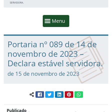
SERVIDORA.
Início da navegação
Mostrar
Menu
Fim da navegação
Início do conteúdo
Portaria nº 089 de 14 de
novembro de 2023 –
Declara estável servidora.
de 15 de novembro de 2023
Facebook
Twitter
LinkedIn
Pinterest
WhatsApp
Compartilhar conteúdo:
Publicado