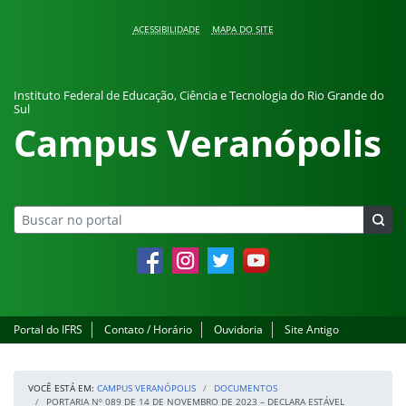
Pular para o conteúdo
ACESSIBILIDADE
MAPA DO SITE
Instituto Federal de Educação, Ciência e Tecnologia do Rio Grande do
Sul
Campus Veranópolis
Facebook
Instagram
Twitter
YouTube
Portal do IFRS
Contato / Horário
Ouvidoria
Site Antigo
VOCÊ ESTÁ EM:
CAMPUS VERANÓPOLIS
DOCUMENTOS
PORTARIA Nº 089 DE 14 DE NOVEMBRO DE 2023 – DECLARA ESTÁVEL