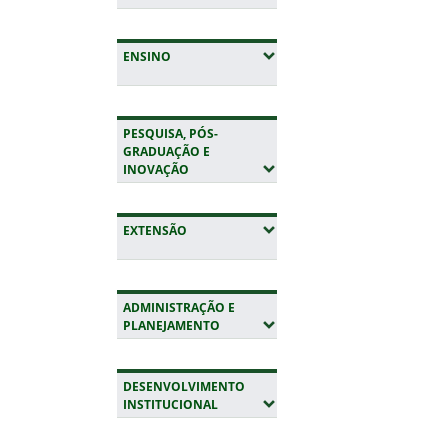
(EXPANDIR SUBMENUS)
ENSINO
PESQUISA, PÓS-
GRADUAÇÃO E
(EXPANDIR SUBMENUS)
INOVAÇÃO
(EXPANDIR SUBMENUS)
EXTENSÃO
ADMINISTRAÇÃO E
(EXPANDIR SUBMENUS)
PLANEJAMENTO
DESENVOLVIMENTO
(EXPANDIR SUBMENUS)
INSTITUCIONAL
Início do rodapé
Fim da navegação