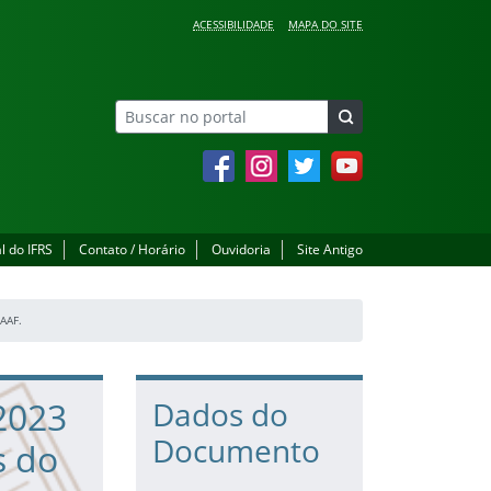
ACESSIBILIDADE
MAPA DO SITE
Facebook
Instagram
Twitter
YouTube
l do IFRS
Contato / Horário
Ouvidoria
Site Antigo
AAF.
2023
Dados do
Documento
s do