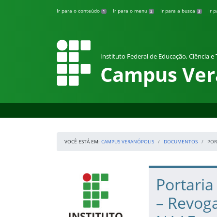
Pular para o conteúdo
Ir para o conteúdo
Ir para o menu
Ir para a busca
Ir 
1
2
3
Instituto Federal de Educação, Ciência e
Campus Ver
VOCÊ ESTÁ EM:
CAMPUS VERANÓPOLIS
DOCUMENTOS
POR
Início da navegação
IFRS
Início do conteúdo
Portaria
– Revog