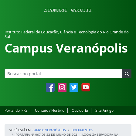
Pular para o conteúdo
ACESSIBILIDADE
MAPA DO SITE
Instituto Federal de Educação, Ciência e Tecnologia do Rio Grande do
Sul
Campus Veranópolis
Facebook
Instagram
Twitter
YouTube
Portal do IFRS
Contato / Horário
Ouvidoria
Site Antigo
VOCÊ ESTÁ EM:
CAMPUS VERANÓPOLIS
DOCUMENTOS
PORTARIA Nº 067 DE 22 DE JUNHO DE 2021 – LOCALIZA SERVIDORA NA