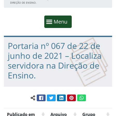
DIREÇÃO DE ENSINO.
Início da navegação
Mostrar
Menu
Fim da navegação
Início do conteúdo
Portaria nº 067 de 22 de
junho de 2021 – Localiza
servidora na Direção de
Ensino.
Facebook
Twitter
LinkedIn
Pinterest
WhatsApp
Compartilhar conteúdo:
Publicado em
Arquivo
Grupo