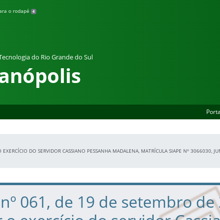
para o rodapé
4
 Tecnologia do Rio Grande do Sul
anópolis
Porta
 O EXERCÍCIO DO SERVIDOR CASSIANO PESSANHA MADALENA, MATRÍCULA SIAPE Nº 3066030, 
 nº 061, de 19 de setembro de