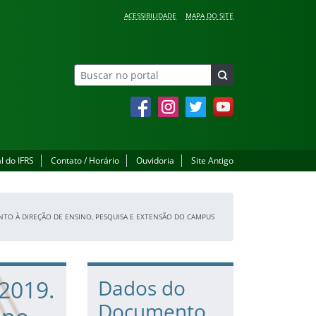
ACESSIBILIDADE
MAPA DO SITE
Facebook
Instagram
Twitter
YouTube
l do IFRS
Contato / Horário
Ouvidoria
Site Antigo
JUNTO À DIREÇÃO DE ENSINO, PESQUISA E EXTENSÃO DO CAMPUS
 2019.
Dados do
Documento