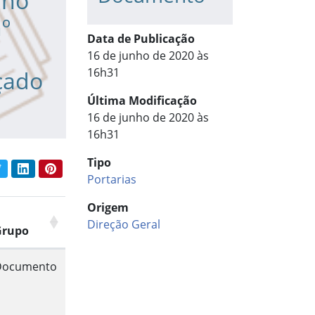
ano
º
Data de Publicação
16 de junho de 2020 às
16h31
çado
Última Modificação
16 de junho de 2020 às
16h31
Tipo
book
Twitter
LinkedIn
Pinterest
har conteúdo:
Portarias
Origem
Direção Geral
Grupo
Documento