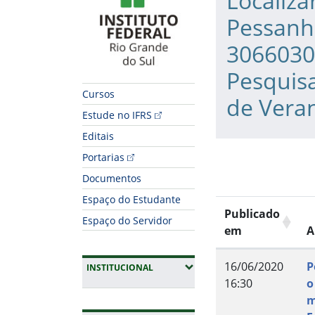
Localiza
Pessanh
3066030,
Pesquis
Cursos
de Veran
Estude no IFRS
Editais
Portarias
Documentos
Espaço do Estudante
Publicado
Espaço do Servidor
em
A
16/06/2020
P
(EXPANDIR SUBMENUS)
INSTITUCIONAL
16:30
o
m