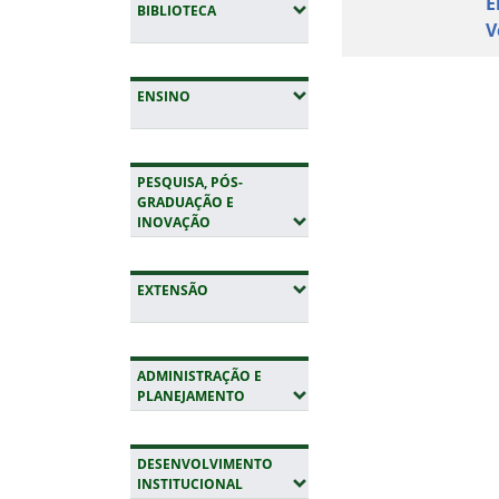
E
(EXPANDIR SUBMENUS)
BIBLIOTECA
V
Fim do conteúdo
(EXPANDIR SUBMENUS)
ENSINO
PESQUISA, PÓS-
GRADUAÇÃO E
(EXPANDIR SUBMENUS)
INOVAÇÃO
(EXPANDIR SUBMENUS)
EXTENSÃO
ADMINISTRAÇÃO E
(EXPANDIR SUBMENUS)
PLANEJAMENTO
DESENVOLVIMENTO
(EXPANDIR SUBMENUS)
INSTITUCIONAL