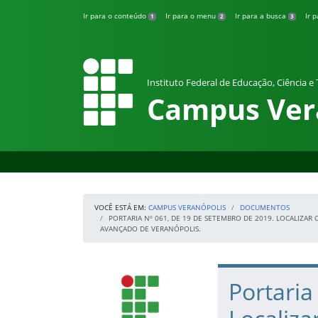
Pular para o conteúdo
Ir para o conteúdo
Ir para o menu
Ir para a busca
Ir 
1
2
3
Instituto Federal de Educação, Ciência e
Campus Ver
VOCÊ ESTÁ EM:
CAMPUS VERANÓPOLIS
DOCUMENTOS
PORTARIA Nº 061, DE 19 DE SETEMBRO DE 2019. LOCALIZAR
AVANÇADO DE VERANÓPOLIS.
Início da navegação
IFRS
Início do conteúdo
Portaria