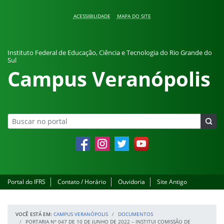
Pular para o conteúdo
ACESSIBILIDADE
MAPA DO SITE
Instituto Federal de Educação, Ciência e Tecnologia do Rio Grande do
Sul
Campus Veranópolis
Facebook
Instagram
Twitter
YouTube
Portal do IFRS
Contato / Horário
Ouvidoria
Site Antigo
VOCÊ ESTÁ EM:
CAMPUS VERANÓPOLIS
DOCUMENTOS
PORTARIA Nº 047 DE 10 DE JUNHO DE 2022 – INSTITUI COMISSÃO DE