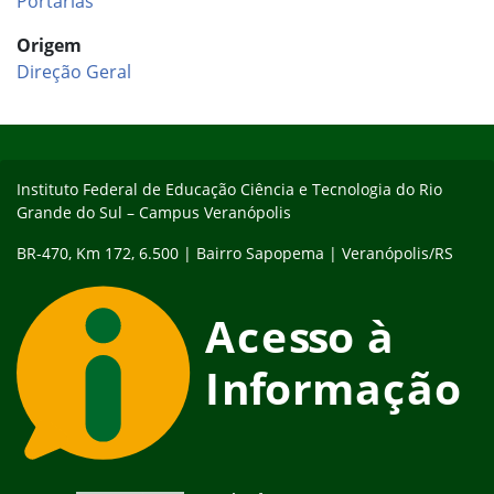
Portarias
Origem
Direção Geral
Início do rodapé
Fim do conteúdo
Instituto Federal de Educação Ciência e Tecnologia do Rio
Grande do Sul – Campus Veranópolis
BR-470, Km 172, 6.500 | Bairro Sapopema | Veranópolis/RS