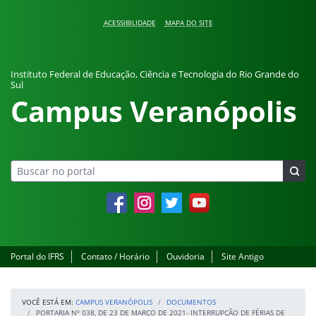
Pular para o conteúdo
ACESSIBILIDADE
MAPA DO SITE
Instituto Federal de Educação, Ciência e Tecnologia do Rio Grande do
Sul
Campus Veranópolis
Facebook
Instagram
Twitter
YouTube
Portal do IFRS
Contato / Horário
Ouvidoria
Site Antigo
VOCÊ ESTÁ EM:
CAMPUS VERANÓPOLIS
DOCUMENTOS
PORTARIA Nº 038, DE 23 DE MARÇO DE 2021- INTERRUPÇÃO DE FÉRIAS DE