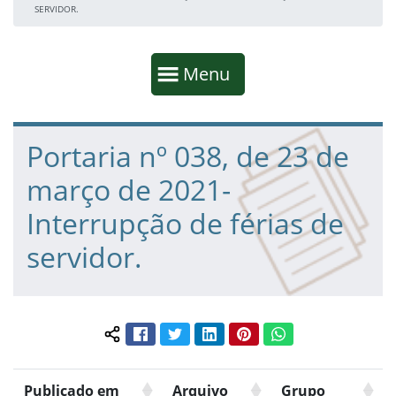
SERVIDOR.
Início da navegação
Mostrar
Menu
Fim da navegação
Início do conteúdo
Portaria nº 038, de 23 de
março de 2021-
Interrupção de férias de
servidor.
Facebook
Twitter
LinkedIn
Pinterest
WhatsApp
Compartilhar conteúdo:
Publicado em
Arquivo
Grupo