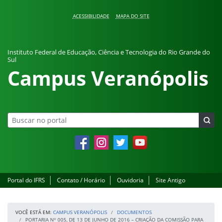
Pular para o conteúdo
ACESSIBILIDADE
MAPA DO SITE
Instituto Federal de Educação, Ciência e Tecnologia do Rio Grande do
Sul
Campus Veranópolis
Facebook
Instagram
Twitter
YouTube
Portal do IFRS
Contato / Horário
Ouvidoria
Site Antigo
VOCÊ ESTÁ EM:
CAMPUS VERANÓPOLIS
DOCUMENTOS
PORTARIA Nº 005, DE 13 DE JUNHO DE 2016 – CRIAÇÃO DA COMISSÃO PARA