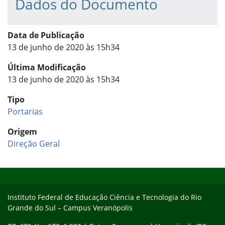
Dados do Documento
Data de Publicação
13 de junho de 2020 às 15h34
Última Modificação
13 de junho de 2020 às 15h34
Tipo
Portarias
Origem
Direção Geral
Início do rodapé
Fim do conteúdo
Instituto Federal de Educação Ciência e Tecnologia do Rio
Grande do Sul – Campus Veranópolis