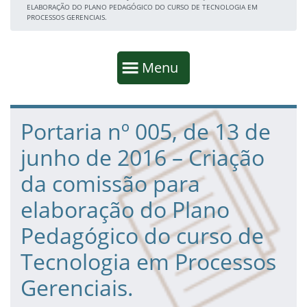
ELABORAÇÃO DO PLANO PEDAGÓGICO DO CURSO DE TECNOLOGIA EM
PROCESSOS GERENCIAIS.
Início da navegação
Mostrar
Menu
Fim da navegação
Início do conteúdo
Portaria nº 005, de 13 de
junho de 2016 – Criação
da comissão para
elaboração do Plano
Pedagógico do curso de
Tecnologia em Processos
Gerenciais.