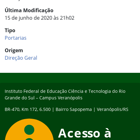
Última Modificação
15 de junho de 2020 às 21h02
Tipo
Portarias
Origem
Direção Geral
Início do rodapé
Fim do conteúdo
Instituto Federal de Educação Ciência e Tecnologia do Rio
Grande do Sul – Campus Veranópolis
BR-470, Km 172, 6.500 | Bairro Sapopema | Veranópolis/RS