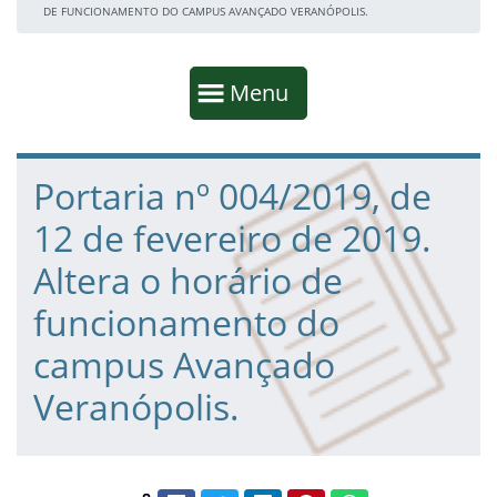
DE FUNCIONAMENTO DO CAMPUS AVANÇADO VERANÓPOLIS.
Início da navegação
Mostrar
Menu
Fim da navegação
Início do conteúdo
Portaria nº 004/2019, de
12 de fevereiro de 2019.
Altera o horário de
funcionamento do
campus Avançado
Veranópolis.