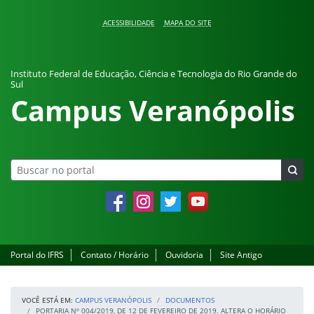
Pular para o conteúdo
ACESSIBILIDADE
MAPA DO SITE
Instituto Federal de Educação, Ciência e Tecnologia do Rio Grande do
Sul
Campus Veranópolis
Facebook
Instagram
Twitter
YouTube
Portal do IFRS
Contato / Horário
Ouvidoria
Site Antigo
VOCÊ ESTÁ EM:
CAMPUS VERANÓPOLIS
DOCUMENTOS
PORTARIA Nº 004/2019, DE 12 DE FEVEREIRO DE 2019. ALTERA O HORÁRIO