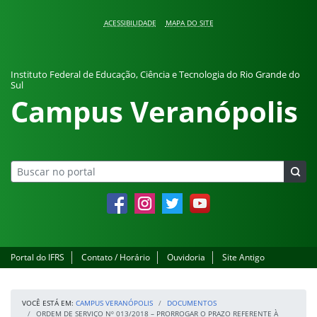
Pular para o conteúdo
ACESSIBILIDADE
MAPA DO SITE
Instituto Federal de Educação, Ciência e Tecnologia do Rio Grande do
Sul
Campus Veranópolis
Facebook
Instagram
Twitter
YouTube
Portal do IFRS
Contato / Horário
Ouvidoria
Site Antigo
VOCÊ ESTÁ EM:
CAMPUS VERANÓPOLIS
DOCUMENTOS
ORDEM DE SERVIÇO Nº 013/2018 – PRORROGAR O PRAZO REFERENTE À