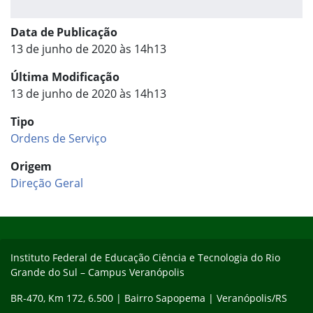
Data de Publicação
13 de junho de 2020 às 14h13
Última Modificação
13 de junho de 2020 às 14h13
Tipo
Ordens de Serviço
Origem
Direção Geral
Início do rodapé
Fim do conteúdo
Instituto Federal de Educação Ciência e Tecnologia do Rio
Grande do Sul – Campus Veranópolis
BR-470, Km 172, 6.500 | Bairro Sapopema | Veranópolis/RS