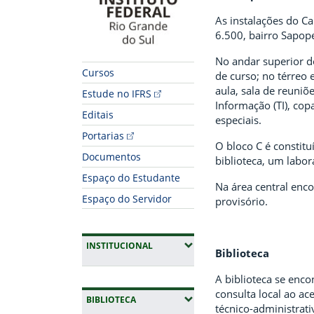
As instalações do C
6.500, bairro Sapope
No andar superior do
Cursos
de curso; no térreo 
aula, sala de reuniõ
Estude no IFRS
Informação (TI), co
Editais
especiais.
Portarias
O bloco C é constitu
Documentos
biblioteca, um labor
Espaço do Estudante
Na área central enc
Espaço do Servidor
provisório.
(EXPANDIR SUBMENUS)
INSTITUCIONAL
Biblioteca
A biblioteca se enco
consulta local ao a
(EXPANDIR SUBMENUS)
BIBLIOTECA
técnico-administrati