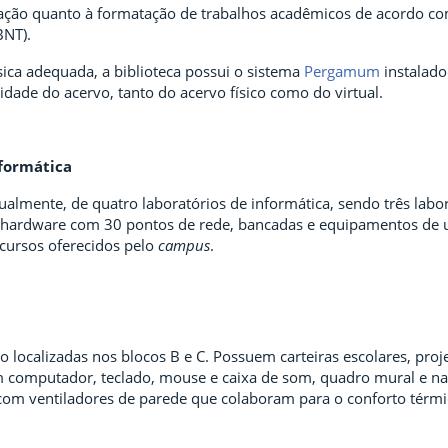
tação quanto à formatação de trabalhos acadêmicos de acordo co
BNT).
sica adequada, a biblioteca possui o sistema
Pergamum
instalado
lidade do acervo, tanto do acervo físico como do virtual.
nformática
tualmente, de quatro laboratórios de informática, sendo três la
 hardware com 30 pontos de rede, bancadas e equipamentos de us
cursos oferecidos pelo
campus
.
ão localizadas nos blocos B e C. Possuem carteiras escolares, proje
 computador, teclado, mouse e caixa de som, quadro mural e nas 
com ventiladores de parede que colaboram para o conforto térmi