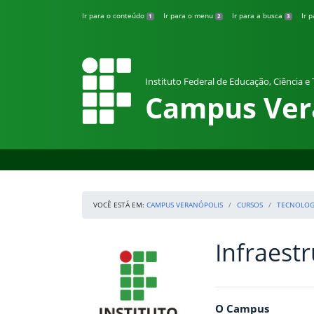
Pular para o conteúdo
Ir para o conteúdo
Ir para o menu
Ir para a busca
Ir 
1
2
3
Instituto Federal de Educação, Ciência e
Campus Ver
VOCÊ ESTÁ EM:
CAMPUS VERANÓPOLIS
CURSOS
TECNOLOGI
Infraest
Início da navegação
IFRS
Início do conteúdo
O Campus