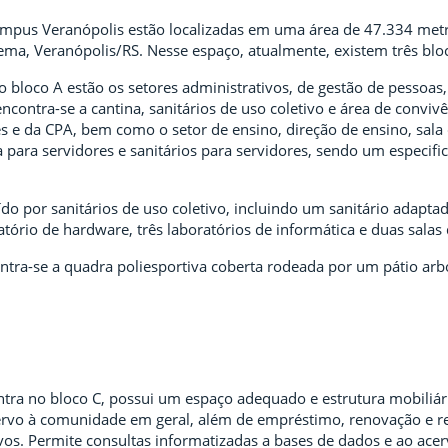
ampus Veranópolis estão localizadas em uma área de 47.334 met
ma, Veranópolis/RS. Nesse espaço, atualmente, existem três bloco
 bloco A estão os setores administrativos, de gestão de pessoas
encontra-se a cantina, sanitários de uso coletivo e área de conviv
es e da CPA, bem como o setor de ensino, direção de ensino, sala
pa para servidores e sanitários para servidores, sendo um espec
ído por sanitários de uso coletivo, incluindo um sanitário adapt
atório de hardware, três laboratórios de informática e duas salas 
ontra-se a quadra poliesportiva coberta rodeada por um pátio ar
ntra no bloco C, possui um espaço adequado e estrutura mobiliár
cervo à comunidade em geral, além de empréstimo, renovação e re
vos. Permite consultas informatizadas a bases de dados e ao acervo 