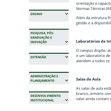
orientação e capaci
Normas Técnicas (A
(EXPANDIR SUBMENUS)
ENSINO
Além da estrutura fí
gestão e a disponibi
PESQUISA, PÓS-
GRADUAÇÃO E
Laboratórios de I
(EXPANDIR SUBMENUS)
INOVAÇÃO
O
campus
dispõe, a
e um laboratório de
(EXPANDIR SUBMENUS)
EXTENSÃO
atendem a todos os 
ADMINISTRAÇÃO E
Salas de Aula
(EXPANDIR SUBMENUS)
PLANEJAMENTO
As salas de aula est
branco, armário com
DESENVOLVIMENTO
salas ainda contam 
(EXPANDIR SUBMENUS)
INSTITUCIONAL
Fim da navegação