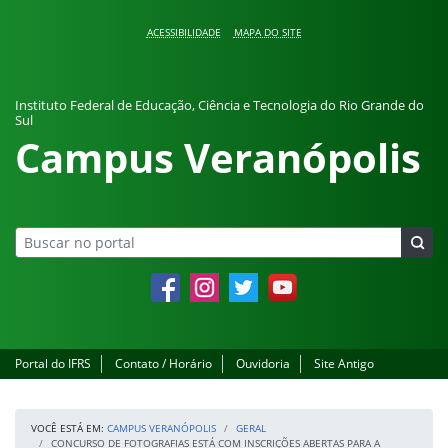
Pular para o conteúdo
ACESSIBILIDADE
MAPA DO SITE
Instituto Federal de Educação, Ciência e Tecnologia do Rio Grande do
Sul
Campus Veranópolis
Facebook
Instagram
Twitter
YouTube
Portal do IFRS
Contato / Horário
Ouvidoria
Site Antigo
VOCÊ ESTÁ EM:
CAMPUS VERANÓPOLIS
GERAL
CONCURSO DE FOTOGRAFIAS ESTÁ COM INSCRIÇÕES ABERTAS PARA A