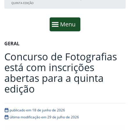
QUINTA EDIÇÃO
Início da navegação
Mostrar
Menu
Fim da navegação
Início do conteúdo
GERAL
Concurso de Fotografias
está com inscrições
abertas para a quinta
edição
publicado em 18 de junho de 2026
última modificação em 29 de julho de 2026