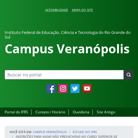
Pular para o conteúdo
ACESSIBILIDADE
MAPA DO SITE
Instituto Federal de Educação, Ciência e Tecnologia do Rio Grande do
Sul
Campus Veranópolis
Facebook
Instagram
Twitter
YouTube
Portal do IFRS
Contato / Horário
Ouvidoria
Site Antigo
VOCÊ ESTÁ EM:
CAMPUS VERANÓPOLIS
ESTUDE NO IFRS
INSCRIÇÕES PARA VAGAS NÃO PREENCHIDAS NO CURSO SUPERIOR DE