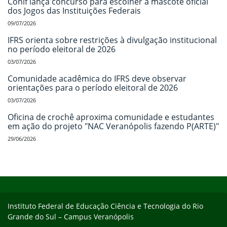
Conif lança concurso para escolher a mascote oficial
dos Jogos das Instituições Federais
09/07/2026
IFRS orienta sobre restrições à divulgação institucional
no período eleitoral de 2026
03/07/2026
Comunidade acadêmica do IFRS deve observar
orientações para o período eleitoral de 2026
03/07/2026
Oficina de crochê aproxima comunidade e estudantes
em ação do projeto "NAC Veranópolis fazendo P(ARTE)"
29/06/2026
Início do rodapé
Fim do conteúdo
Instituto Federal de Educação Ciência e Tecnologia do Rio
Grande do Sul – Campus Veranópolis