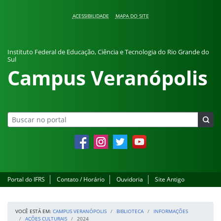
Pular para o conteúdo
ACESSIBILIDADE
MAPA DO SITE
Instituto Federal de Educação, Ciência e Tecnologia do Rio Grande do
Sul
Campus Veranópolis
Facebook
Instagram
Twitter
YouTube
Portal do IFRS
Contato / Horário
Ouvidoria
Site Antigo
VOCÊ ESTÁ EM:
CAMPUS VERANÓPOLIS
BIBLIOTECA
INFORMAÇÕES
AÇÕES CULTURAIS
2024