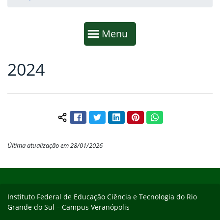
Início da navegação
Mostrar
Menu
2024
Fim da navegação
Início do conteúdo
Facebook
Twitter
LinkedIn
Pinterest
WhatsApp
Compartilhar conteúdo:
Última atualização em 28/01/2026
Início do rodapé
Fim do conteúdo
Instituto Federal de Educação Ciência e Tecnologia do Rio
Grande do Sul – Campus Veranópolis