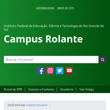
Pular para o conteúdo
ACESSIBILIDADE
MAPA DO SITE
Instituto Federal de Educação, Ciência e Tecnologia do Rio Grande do
Sul
Campus Rolante
Facebook
Instagram
Twitter
YouTube
Portal do IFRS
Setores e Contatos
Ouvidoria
Site Antigo
VOCÊ ESTÁ EM:
CAMPUS ROLANTE