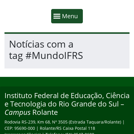
Início da navegação
Mostrar
Menu
Fim da navegação
Início do conteúdo
Notícias com a
tag #MundoIFRS
Início do rodapé
Fim do conteúdo
Instituto Federal de Educação, Ciência
Endereço
e Tecnologia do Rio Grande do Sul –
Campus
Rolante
Rodovia RS-239, Km 68, Nº 3505 (Estrada Taquara/Rolante) |
CEP: 95690-000 | Rolante/RS Caixa Postal 118