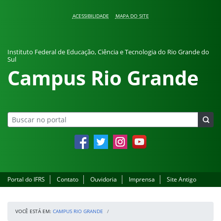
Pular para o conteúdo
ACESSIBILIDADE
MAPA DO SITE
Instituto Federal de Educação, Ciência e Tecnologia do Rio Grande do
Sul
Campus Rio Grande
Facebook
Twitter
Instagram
YouTube
Portal do IFRS
Contato
Ouvidoria
Imprensa
Site Antigo
VOCÊ ESTÁ EM:
CAMPUS RIO GRANDE