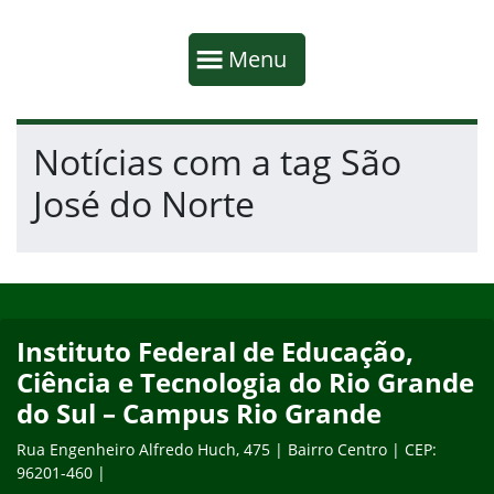
Início da navegação
Mostrar
Menu
Fim da navegação
Início do conteúdo
Notícias com a tag São
José do Norte
Início do rodapé
Fim do conteúdo
Instituto Federal de Educação,
Ciência e Tecnologia do Rio Grande
do Sul – Campus Rio Grande
Rua Engenheiro Alfredo Huch, 475 | Bairro Centro | CEP:
96201-460 |