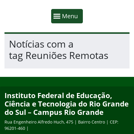
Início da navegação
Mostrar
Menu
Fim da navegação
Início do conteúdo
Notícias com a
tag Reuniões Remotas
Início do rodapé
Fim do conteúdo
Instituto Federal de Educação,
Ciência e Tecnologia do Rio Grande
do Sul – Campus Rio Grande
Rua Engenheiro Alfredo Huch, 475 | Bairro Centro | CEP:
96201-460 |