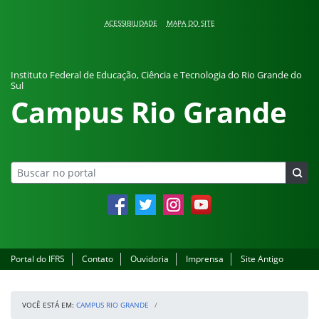
Pular para o conteúdo
ACESSIBILIDADE
MAPA DO SITE
Instituto Federal de Educação, Ciência e Tecnologia do Rio Grande do
Sul
Campus Rio Grande
Facebook
Twitter
Instagram
YouTube
Portal do IFRS
Contato
Ouvidoria
Imprensa
Site Antigo
VOCÊ ESTÁ EM:
CAMPUS RIO GRANDE