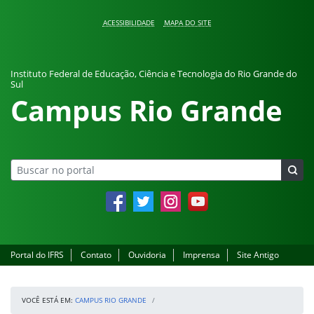
Pular para o conteúdo
ACESSIBILIDADE
MAPA DO SITE
Instituto Federal de Educação, Ciência e Tecnologia do Rio Grande do
Sul
Campus Rio Grande
Facebook
Twitter
Instagram
YouTube
Portal do IFRS
Contato
Ouvidoria
Imprensa
Site Antigo
VOCÊ ESTÁ EM:
CAMPUS RIO GRANDE