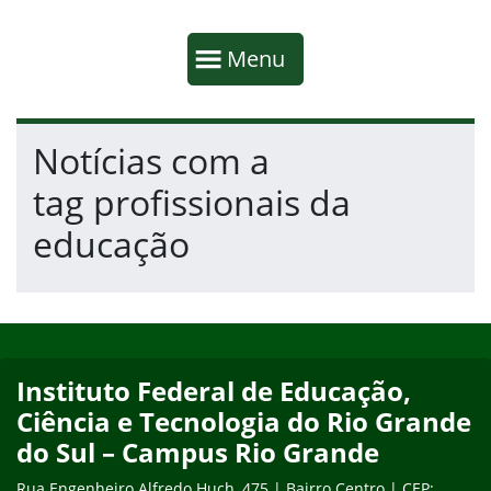
Início da navegação
Mostrar
Menu
Fim da navegação
Início do conteúdo
Notícias com a
tag profissionais da
educação
Início do rodapé
Fim do conteúdo
Instituto Federal de Educação,
Ciência e Tecnologia do Rio Grande
do Sul – Campus Rio Grande
Rua Engenheiro Alfredo Huch, 475 | Bairro Centro | CEP: