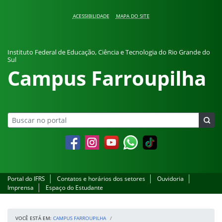
Pular para o conteúdo
ACESSIBILIDADE
MAPA DO SITE
Instituto Federal de Educação, Ciência e Tecnologia do Rio Grande do
Sul
Campus Farroupilha
Facebook
Instagram
YouTube
Whatsapp
Portal do IFRS
Contatos e horários dos setores
Ouvidoria
Imprensa
Espaço do Estudante
VOCÊ ESTÁ EM:
CAMPUS FARROUPILHA