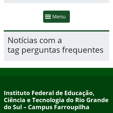
Início da navegação
Mostrar
Menu
Fim da navegação
Início do conteúdo
Notícias com a
tag perguntas frequentes
Início do rodapé
Fim do conteúdo
Instituto Federal de Educação,
Ciência e Tecnologia do Rio Grande
do Sul – Campus Farroupilha