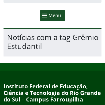
Início da navegação
Mostrar
Menu
Fim da navegação
Início do conteúdo
Notícias com a tag Grêmio
Estudantil
Início do rodapé
Fim do conteúdo
Instituto Federal de Educação,
Ciência e Tecnologia do Rio Grande
do Sul – Campus Farroupilha