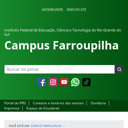
Pular para o conteúdo
ACESSIBILIDADE
MAPA DO SITE
Instituto Federal de Educação, Ciência e Tecnologia do Rio Grande do
Sul
Campus Farroupilha
Facebook
Instagram
YouTube
Whatsapp
Portal do IFRS
Contatos e horários dos setores
Ouvidoria
Imprensa
Espaço do Estudante
VOCÊ ESTÁ EM:
CAMPUS FARROUPILHA