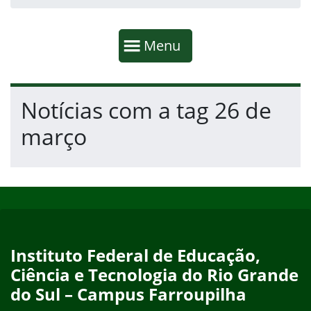
Início da navegação
Mostrar
Menu
Fim da navegação
Início do conteúdo
Notícias com a tag 26 de
março
Início do rodapé
Fim do conteúdo
Instituto Federal de Educação,
Ciência e Tecnologia do Rio Grande
do Sul – Campus Farroupilha