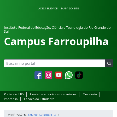
Pular para o conteúdo
ACESSIBILIDADE
MAPA DO SITE
Instituto Federal de Educação, Ciência e Tecnologia do Rio Grande do
Sul
Campus Farroupilha
Facebook
Instagram
YouTube
Whatsapp
Portal do IFRS
Contatos e horários dos setores
Ouvidoria
Imprensa
Espaço do Estudante
VOCÊ ESTÁ EM:
CAMPUS FARROUPILHA