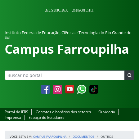
Pular para o conteúdo
ACESSIBILIDADE
MAPA DO SITE
Instituto Federal de Educação, Ciência e Tecnologia do Rio Grande do
Sul
Campus Farroupilha
Facebook
Instagram
YouTube
Whatsapp
Portal do IFRS
Contatos e horários dos setores
Ouvidoria
Imprensa
Espaço do Estudante
VOCÊ ESTÁ EM:
CAMPUS FARROUPILHA
DOCUMENTOS
OUTROS