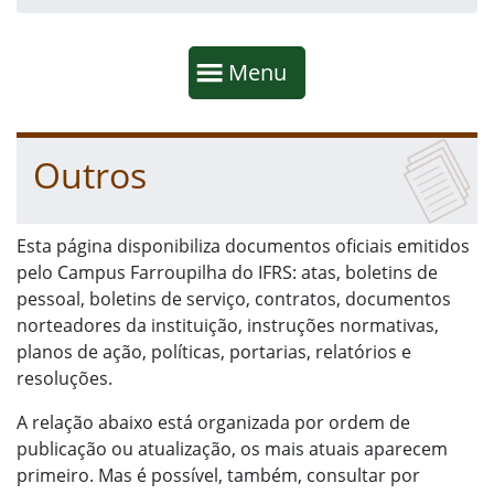
Início da navegação
Mostrar
Menu
Fim da navegação
Início do conteúdo
Outros
Esta página disponibiliza documentos oficiais emitidos
pelo Campus Farroupilha do IFRS: atas, boletins de
pessoal, boletins de serviço, contratos, documentos
norteadores da instituição, instruções normativas,
planos de ação, políticas, portarias, relatórios e
resoluções.
A relação abaixo está organizada por ordem de
publicação ou atualização, os mais atuais aparecem
primeiro. Mas é possível, também, consultar por