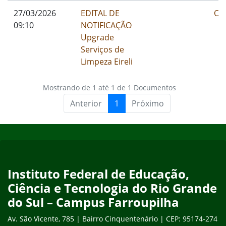
01/01/1900
27/03/2026
EDITAL DE
Ou
09:10
NOTIFICAÇÃO
Upgrade
Serviços de
Limpeza Eireli
Mostrando de 1 até 1 de 1 Documentos
Anterior
1
Próximo
Início do rodapé
Fim do conteúdo
Instituto Federal de Educação,
Ciência e Tecnologia do Rio Grande
do Sul – Campus Farroupilha
Av. São Vicente, 785 | Bairro Cinquentenário | CEP: 95174-274