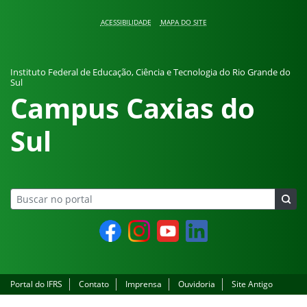
Pular para o conteúdo
ACESSIBILIDADE
MAPA DO SITE
Instituto Federal de Educação, Ciência e Tecnologia do Rio Grande do
Sul
Campus Caxias do
Sul
Facebook
Instagram
YouTube
LinkedIn
Portal do IFRS
Contato
Imprensa
Ouvidoria
Site Antigo