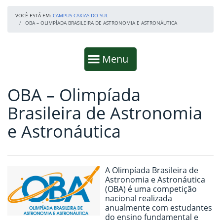
VOCÊ ESTÁ EM:
CAMPUS CAXIAS DO SUL
OBA – OLIMPÍADA BRASILEIRA DE ASTRONOMIA E ASTRONÁUTICA
Início da navegação
Mostrar
Menu
OBA – Olimpíada
Fim da navegação
Início do conteúdo
Brasileira de Astronomia
e Astronáutica
A Olimpíada Brasileira de
Astronomia e Astronáutica
(OBA) é uma competição
nacional realizada
anualmente com estudantes
do ensino fundamental e