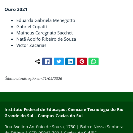
Ouro 2021
Eduarda Gabriela Menegotto
Gabriel Copatti
Matheus Caregnato Sacchet
Natã Adolfo Ribeiro de Souza
Victor Zacarias
Facebook
Twitter
LinkedIn
Pinterest
WhatsApp
Compartilhar conteúdo:
Última atualização em 21/05/2026
Início do rodapé
Fim do conteúdo
Instituto Federal de Educação, Ciência e Tecnologia do Rio
Grande do Sul – Campus Caxias do Sul
Rua Avelino Antônio de Souza, 1730 | Bairro Nossa Senhora
de Fátima | CEP: 95043-700 | Caxias do Sul/RS