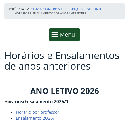
VOCÊ ESTÁ EM:
CAMPUS CAXIAS DO SUL
ESPAÇO DO ESTUDANTE
HORÁRIOS E ENSALAMENTOS DE ANOS ANTERIORES
Início da navegação
Mostrar
Menu
Horários e Ensalamentos
Fim da navegação
Início do conteúdo
de anos anteriores
ANO LETIVO 2026
Horários/Ensalamento 2026/1
Horário por professor
Ensalamento 2026/1