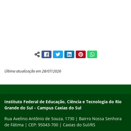
Facebook
Twitter
LinkedIn
Pinterest
WhatsApp
Compartilhar conteúdo:
Última atualização em 28/07/2026
Início do rodapé
Fim do conteúdo
Instituto Federal de Educação, Ciência e Tecnologia do Rio
Grande do Sul – Campus Caxias do Sul
Rua Avelino Antônio de Souza, 1730 | Bairro Nossa Senhora
de Fátima | CEP: 95043-700 | Caxias do Sul/RS