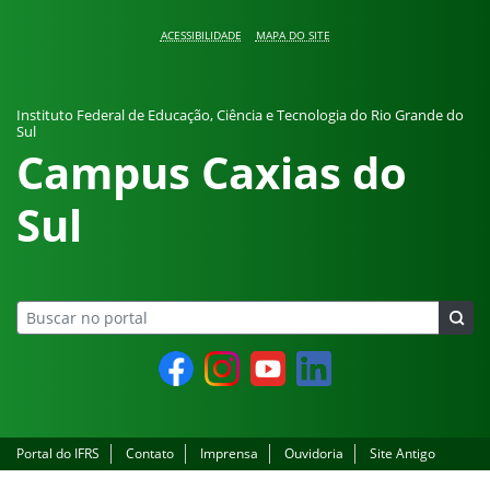
Pular para o conteúdo
ACESSIBILIDADE
MAPA DO SITE
Instituto Federal de Educação, Ciência e Tecnologia do Rio Grande do
Sul
Campus Caxias do
Sul
Facebook
Instagram
YouTube
LinkedIn
Portal do IFRS
Contato
Imprensa
Ouvidoria
Site Antigo