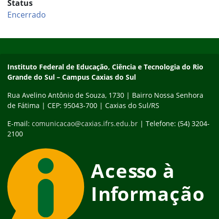
Status
Encerrado
Início do rodapé
Fim do conteúdo
Instituto Federal de Educação, Ciência e Tecnologia do Rio
Grande do Sul – Campus Caxias do Sul
Rua Avelino Antônio de Souza, 1730 | Bairro Nossa Senhora
de Fátima | CEP: 95043-700 | Caxias do Sul/RS
E-mail:
comunicacao@caxias.ifrs.edu.br
| Telefone: (54) 3204-
2100