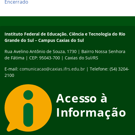
Encerrado
Início do rodapé
Fim do conteúdo
Instituto Federal de Educação, Ciência e Tecnologia do Rio
Grande do Sul – Campus Caxias do Sul
Rua Avelino Antônio de Souza, 1730 | Bairro Nossa Senhora
de Fátima | CEP: 95043-700 | Caxias do Sul/RS
E-mail:
comunicacao@caxias.ifrs.edu.br
| Telefone: (54) 3204-
2100