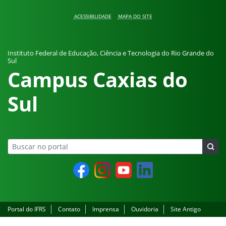
Pular para o conteúdo
ACESSIBILIDADE
MAPA DO SITE
Instituto Federal de Educação, Ciência e Tecnologia do Rio Grande do
Sul
Campus Caxias do
Sul
Facebook
Instagram
YouTube
LinkedIn
Portal do IFRS
Contato
Imprensa
Ouvidoria
Site Antigo