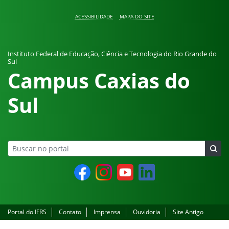
Pular para o conteúdo
ACESSIBILIDADE
MAPA DO SITE
Instituto Federal de Educação, Ciência e Tecnologia do Rio Grande do
Sul
Campus Caxias do
Sul
Facebook
Instagram
YouTube
LinkedIn
Portal do IFRS
Contato
Imprensa
Ouvidoria
Site Antigo