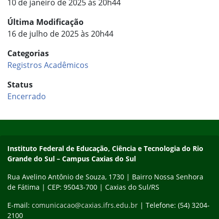
10 de janeiro de 2025 às 20h44
Última Modificação
16 de julho de 2025 às 20h44
Categorias
Registros Acadêmicos
Status
Encerrado
Início do rodapé
Fim do conteúdo
Instituto Federal de Educação, Ciência e Tecnologia do Rio
Grande do Sul – Campus Caxias do Sul
Rua Avelino Antônio de Souza, 1730 | Bairro Nossa Senhora
de Fátima | CEP: 95043-700 | Caxias do Sul/RS
E-mail:
comunicacao@caxias.ifrs.edu.br
| Telefone: (54) 3204-
2100