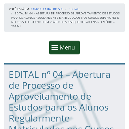
VOCÊ ESTÁ EM:
CAMPUS CAXIAS DO SUL
EDITAIS
EDITAL Nº 04 – ABERTURA DE PROCESSO DE APROVEITAMENTO DE ESTUDOS
PARA OS ALUNOS REGULARMENTE MATRICULADOS NOS CURSOS SUPERIORES E
NO CURSO DE TÉCNICO EM PLÁSTICOS SUBSEQUENTE AO ENSINO MÉDIO –
2025/1
Início da navegação
Mostrar
Menu
Fim da navegação
Início do conteúdo
EDITAL nº 04 – Abertura
de Processo de
Aproveitamento de
Estudos para os Alunos
Regularmente
Matriculados nos Cursos