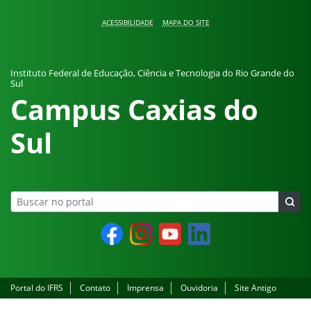
Pular para o conteúdo
ACESSIBILIDADE
MAPA DO SITE
Instituto Federal de Educação, Ciência e Tecnologia do Rio Grande do
Sul
Campus Caxias do
Sul
Facebook
Instagram
YouTube
LinkedIn
Portal do IFRS
Contato
Imprensa
Ouvidoria
Site Antigo