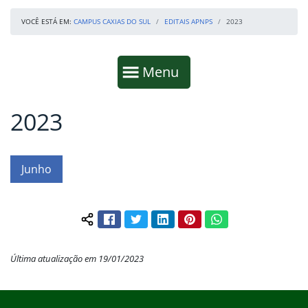
VOCÊ ESTÁ EM:
CAMPUS CAXIAS DO SUL
EDITAIS APNPS
2023
Início da navegação
Mostrar
Menu
2023
Fim da navegação
Início do conteúdo
Junho
Facebook
Twitter
LinkedIn
Pinterest
WhatsApp
Compartilhar conteúdo:
Última atualização em 19/01/2023
Início do rodapé
Fim do conteúdo